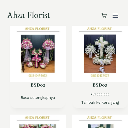
Skip
to
Ahza Florist
content
BSD02
BSD03
Rp
1.500.000
Baca selengkapnya
Tambah ke keranjang