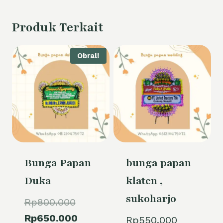
Produk Terkait
Obral!
Bunga Papan
bunga papan
Duka
klaten ,
sukoharjo
Harga
Rp
800.000
aslinya
Harga
Rp
650.000
Rp
550.000