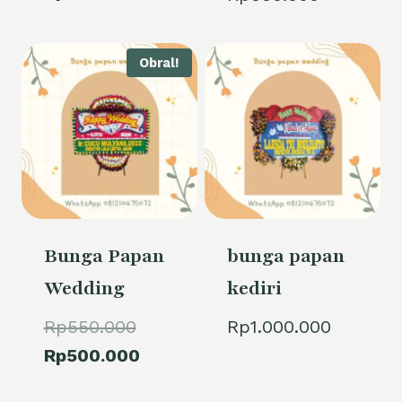
adalah:
saat
Rp800.000.
ini
Obral!
adalah:
Rp650.000.
Bunga Papan
bunga papan
Wedding
kediri
Harga
Rp
550.000
Rp
1.000.000
aslinya
Harga
Rp
500.000
adalah:
saat