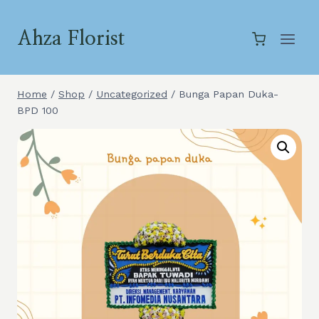
Skip
to
Ahza Florist
content
Home
/
Shop
/
Uncategorized
/
Bunga Papan Duka-
BPD 100