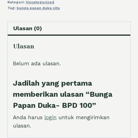
Kategori:
Uncategorized
BPD
Tag:
bunga papan duka cita
100
Ulasan (0)
Ulasan
Belum ada ulasan.
Jadilah yang pertama
memberikan ulasan “Bunga
Papan Duka- BPD 100”
Anda harus
login
untuk mengirimkan
ulasan.