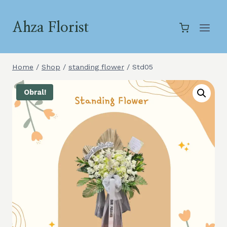
Skip
to
Ahza Florist
content
Home
/
Shop
/
standing flower
/
Std05
Obral!