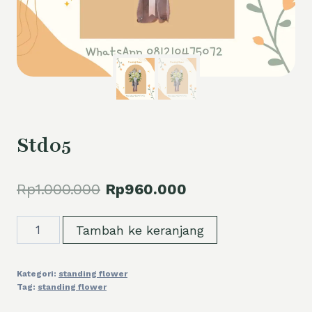
Std05
Harga
Harga
Rp
1.000.000
Rp
960.000
aslinya
saat
Kuantitas
Tambah ke keranjang
adalah:
ini
Std05
Rp1.000.000.
adalah:
Kategori:
standing flower
Rp960.000.
Tag:
standing flower