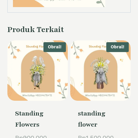
Produk Terkait
Obral!
Obral!
Standing
standing
Flowers
flower
Harga
Harga
Rp
900.000
Rp
1.500.000