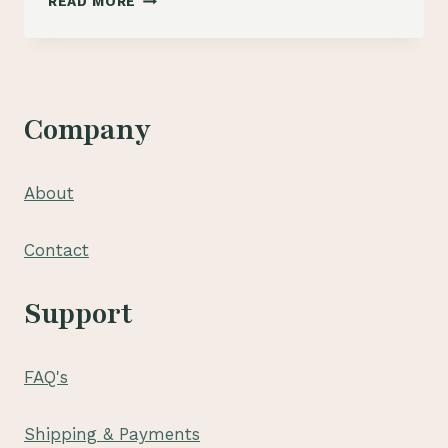
READ MORE
BUNGA
PAPAN
TANJUNG
KARANG
PUSAT
Company
LAMPUNG
About
Contact
Support
FAQ's
Shipping & Payments