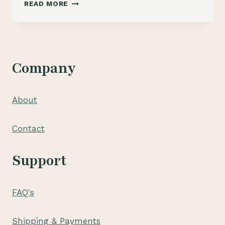
TOKO
READ MORE
BUNGA
DI
DELTAMAS
CIKARANG
|
Company
0812-
1047-
5072
About
Contact
Support
FAQ's
Shipping & Payments