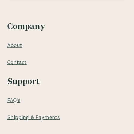
KEDIRI
–
081210475072
Company
About
Contact
Support
FAQ's
Shipping & Payments