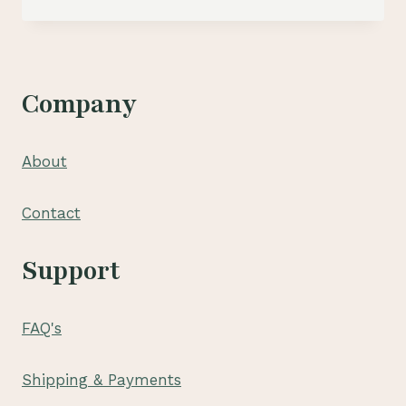
BUNGA
PAPAN
DI
TAMBELANG
|
Company
081210475072
About
Contact
Support
FAQ's
Shipping & Payments