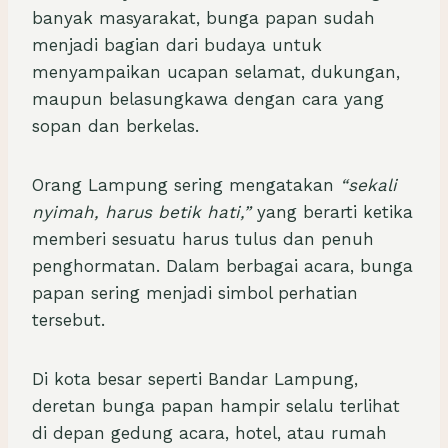
banyak masyarakat, bunga papan sudah
6
5
0
0
menjadi bagian dari budaya untuk
0
0
.
.
menyampaikan ucapan selamat, dukungan,
0
0
maupun belasungkawa dengan cara yang
0
0
0
0
sopan dan berkelas.
.
.
Orang Lampung sering mengatakan
“sekali
nyimah, harus betik hati,”
yang berarti ketika
memberi sesuatu harus tulus dan penuh
penghormatan. Dalam berbagai acara, bunga
papan sering menjadi simbol perhatian
tersebut.
Di kota besar seperti Bandar Lampung,
deretan bunga papan hampir selalu terlihat
di depan gedung acara, hotel, atau rumah