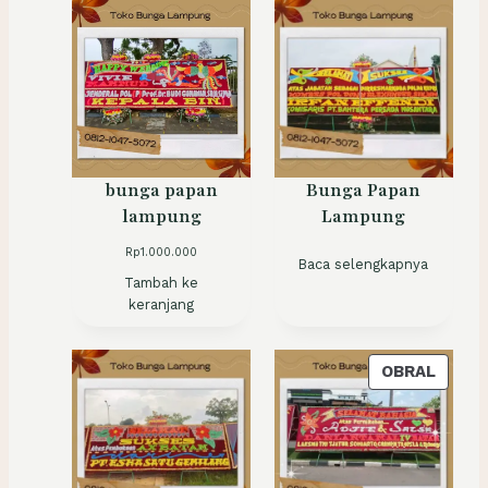
bunga papan
Bunga Papan
lampung
Lampung
Rp
1.000.000
Baca selengkapnya
Tambah ke
keranjang
P
OBRAL
R
O
D
U