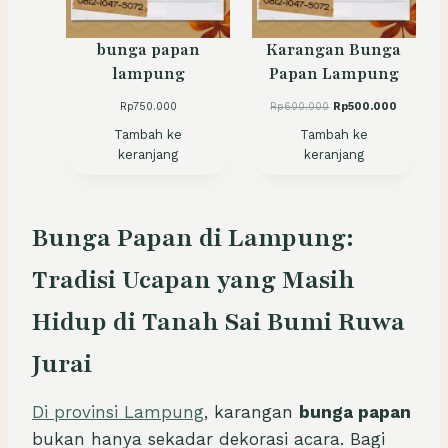
K
D
bunga papan
Karangan Bunga
E
lampung
Papan Lampung
N
G
H
H
Rp
750.000
Rp
600.000
Rp
500.000
A
a
a
Tambah ke
Tambah ke
r
r
N
keranjang
keranjang
g
g
D
a
a
I
a
s
s
a
S
l
a
Bunga Papan di Lampung:
K
i
t
O
n
i
Tradisi Ucapan yang Masih
y
n
N
a
i
a
a
Hidup di Tanah Sai Bumi Ruwa
d
d
a
a
Jurai
l
l
a
a
h
h
Di provinsi Lampung
, karangan
bunga papan
:
:
R
R
bukan hanya sekadar dekorasi acara. Bagi
p
p