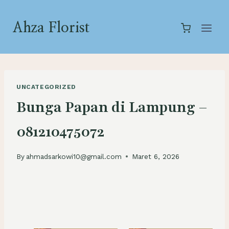
Skip
to
Ahza Florist
content
UNCATEGORIZED
Bunga Papan di Lampung –
081210475072
By
ahmadsarkowi10@gmail.com
Maret 6, 2026