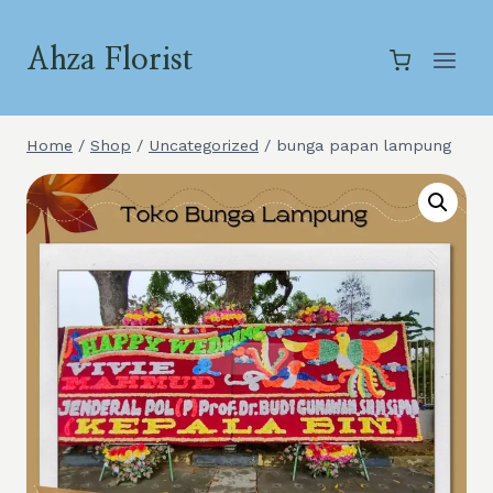
Skip
to
Ahza Florist
content
Home
/
Shop
/
Uncategorized
/
bunga papan lampung