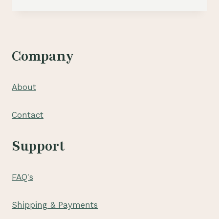
BUNGA
TERMURAH
DI
SEMARANG
–
Company
081210475072
About
Contact
Support
FAQ's
Shipping & Payments