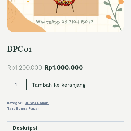
BPC01
Harga
Harga
Rp
1.200.000
Rp
1.000.000
aslinya
saat
Kuantitas
Tambah ke keranjang
adalah:
ini
BPC01
Rp1.200.000.
adalah:
Kategori:
Bunga Papan
Rp1.000.000.
Tag:
Bunga Papan
Deskripsi