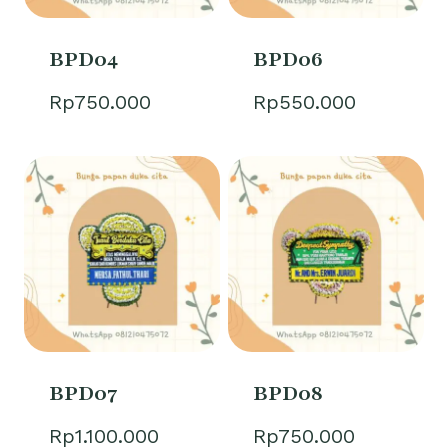
BPD04
BPD06
Rp
750.000
Rp
550.000
BPD07
BPD08
Rp
1.100.000
Rp
750.000