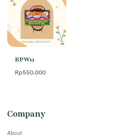
adalah:
Rp700.000.
BPW11
Rp
550.000
Company
About