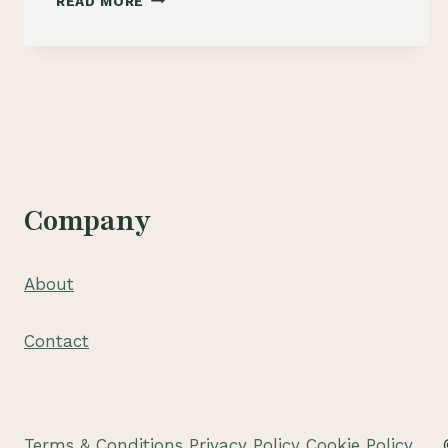
READ MORE
BUNGA
PAPAN
DI
PONDOK
GEDE
|
081210475072
Company
About
Contact
Terms & Conditions
Privacy Policy
Cookie Policy