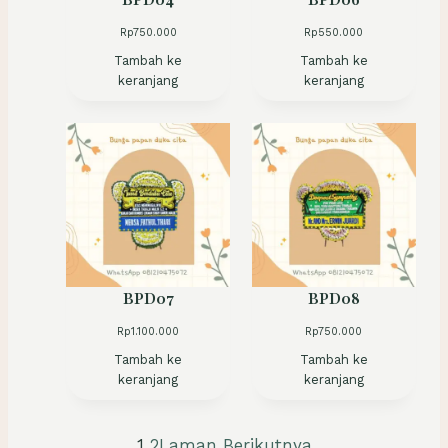
BPD04
BPD06
a
a
h
h
Rp
750.000
Rp
550.000
:
:
R
R
Tambah ke
Tambah ke
p
p
keranjang
keranjang
5
5
5
0
0
0
.
.
0
0
0
0
0
0
.
.
BPD07
BPD08
Rp
1.100.000
Rp
750.000
Tambah ke
Tambah ke
keranjang
keranjang
1
2
Laman Berikutnya