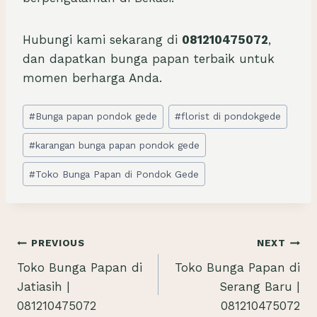
Hubungi kami sekarang di
081210475072
,
dan dapatkan bunga papan terbaik untuk
momen berharga Anda.
Post
#
Bunga papan pondok gede
#
florist di pondokgede
Tags:
#
karangan bunga papan pondok gede
#
Toko Bunga Papan di Pondok Gede
Navigasi
PREVIOUS
NEXT
Toko Bunga Papan di
Toko Bunga Papan di
pos
Jatiasih |
Serang Baru |
081210475072
081210475072