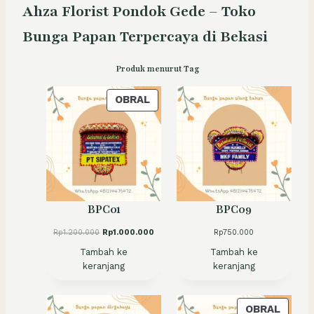
Ahza Florist Pondok Gede – Toko
Bunga Papan Terpercaya di Bekasi
Produk menurut Tag
P
OBRAL
R
O
D
U
K
D
BPC01
BPC09
E
N
H
H
Rp
1.200.000
Rp
1.000.000
Rp
750.000
G
a
a
Tambah ke
Tambah ke
r
r
A
keranjang
keranjang
g
g
N
a
a
D
a
s
s
a
P
I
OBRAL