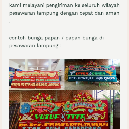
kami melayani pengiriman ke seluruh wilayah
6
5
0
0
pesawaran lampung dengan cepat dan aman
0
0
.
.
.
0
0
0
0
0
0
contoh bunga papan / papan bunga di
.
.
pesawaran lampung :