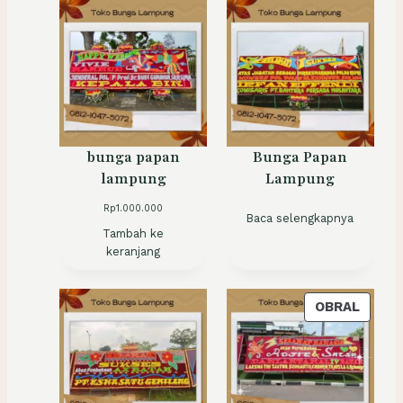
bunga papan
Bunga Papan
lampung
Lampung
Rp
1.000.000
Baca selengkapnya
Tambah ke
keranjang
P
OBRAL
R
O
D
U