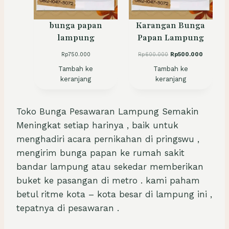
K
D
bunga papan
Karangan Bunga
E
lampung
Papan Lampung
N
G
H
H
Rp
750.000
Rp
600.000
Rp
500.000
A
a
a
Tambah ke
Tambah ke
r
r
N
keranjang
keranjang
g
g
D
a
a
I
a
s
s
a
S
Toko Bunga Pesawaran Lampung Semakin
l
a
K
Meningkat setiap harinya , baik untuk
i
t
O
n
i
menghadiri acara pernikahan di pringswu ,
y
n
N
a
i
mengirim bunga papan ke rumah sakit
a
a
bandar lampung atau sekedar memberikan
d
d
a
a
buket ke pasangan di metro . kami paham
l
l
betul ritme kota – kota besar di lampung ini ,
a
a
h
h
tepatnya di pesawaran .
:
:
R
R
p
p